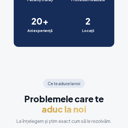
20
+
2
Ani experiență
Locații
Ce te aduce la noi
Problemele care te
aduc la noi
Le înțelegem și știm exact cum să le rezolvăm.