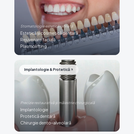
Stomatologie estetică rafinată
Estetică și cosmetică dentară
Rejuvenare facială
Plasmolifting
Implantologie & Protetică
Precizie restaurativă și măiestrie chirurgicală
Implantologie
Protetică dentară
Chirurgie dento-alveolară