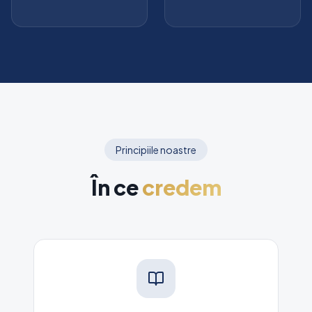
Principiile noastre
În ce
credem