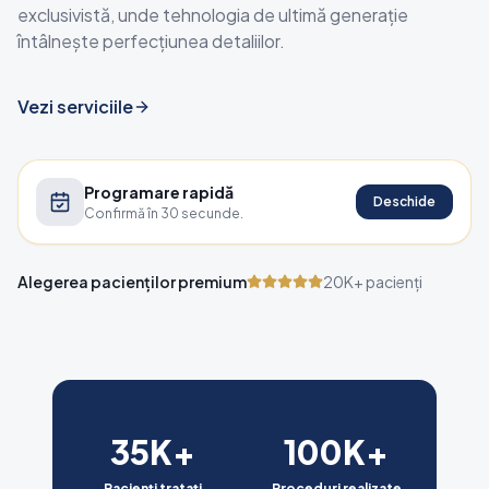
exclusivistă, unde tehnologia de ultimă generație
întâlnește perfecțiunea detaliilor.
Vezi serviciile
Programare rapidă
Deschide
Confirmă în 30 secunde.
Alegerea pacienților premium
20K+ pacienți
35
K+
100
K+
Pacienți tratați
Proceduri realizate