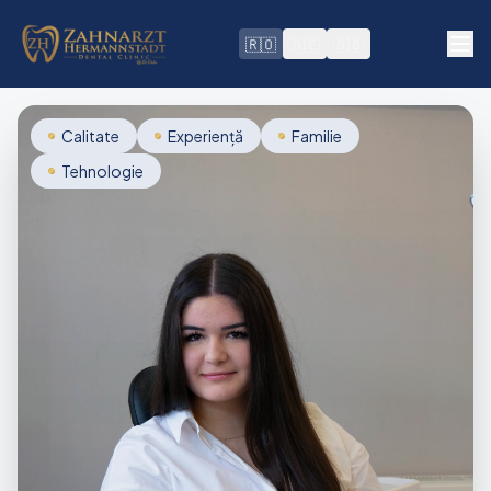
🇷🇴
🇩🇪
🇬🇧
Calitate
Experiență
Familie
Tehnologie