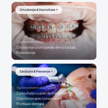
Ortodonție & Dezvoltare
Creștere armonioasă și aliniere dentară
Ortodonție și ortopedie dentofacială
Pedodonție
Sănătate & Prevenție
Îngrijire preventivă completă
Consultație cu plan de tratament
Odontoterapie conservativă
Profilaxie dentară