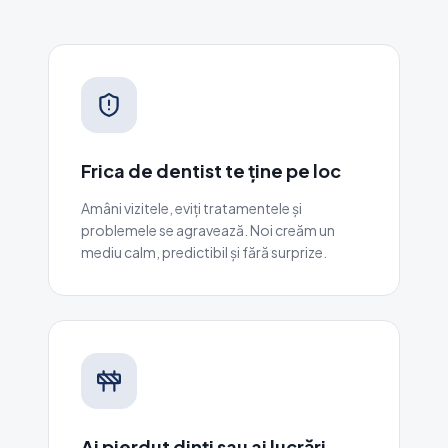
Frica de dentist te ține pe loc
Amâni vizitele, eviți tratamentele și
problemele se agravează. Noi creăm un
mediu calm, predictibil și fără surprize.
Ai pierdut dinți sau ai lucrări