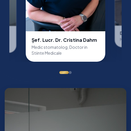
Dr. T
Șef. Lucr. Dr. Cristina Dahm
Medic
nstadt
Medic stomatolog, Doctor in
Stiinte Medicale