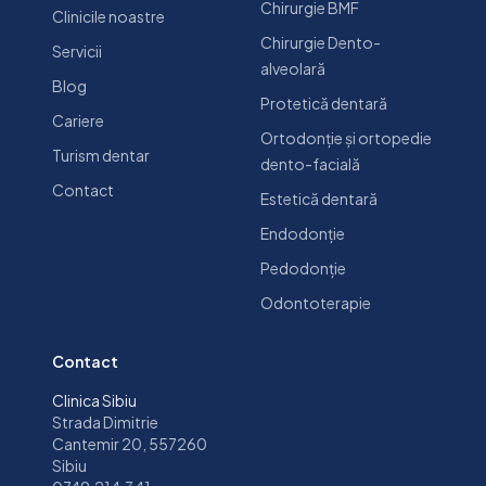
Chirurgie BMF
Clinicile noastre
Chirurgie Dento-
Servicii
alveolară
Blog
Protetică dentară
Cariere
Ortodonție și ortopedie
Turism dentar
dento-facială
Contact
Estetică dentară
Endodonție
Pedodonție
Odontoterapie
Contact
Clinica Sibiu
Strada Dimitrie
Cantemir 20, 557260
Sibiu