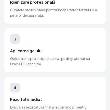
Igienizare profesională
Curățare profesională pentru îndepărtarea tartrului și a
petelor de suprafață.
3
Aplicarea gelului
Gel de albire profesional aplicat pe dinți, activat cu
lumină LED specială.
4
Rezultat imediat
Evaluarea rezultatului final și recomandări pentru