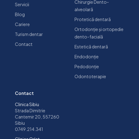
Chirurgie Dento-
Servicii
alveolară
Blog
Protetică dentară
Cariere
Ortodonție și ortopedie
Turism dentar
dento-facială
Contact
Estetică dentară
Endodonție
Pedodonție
Odontoterapie
Contact
Clinica Sibiu
Strada Dimitrie
Cantemir 20, 557260
Sibiu
0749.214.341