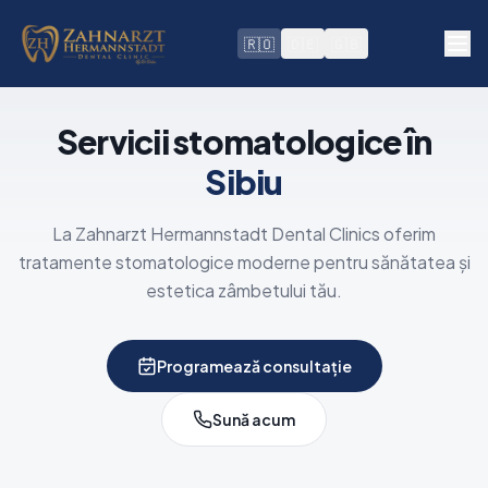
🇷🇴
🇩🇪
🇬🇧
Servicii stomatologice în
Sibiu
La Zahnarzt Hermannstadt Dental Clinics oferim
tratamente stomatologice moderne pentru sănătatea și
estetica zâmbetului tău.
Programează consultație
Sună acum